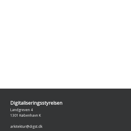
Digitaliseringsstyrelsen
Landgreven 4
1301 København K
arkitektur@digst.dk