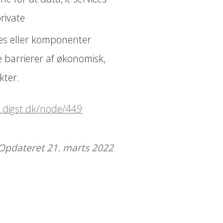
rivate
ices eller komponenter
e barrierer af økonomisk,
akter.
ur.digst.dk/node/449
Opdateret 21. marts 2022