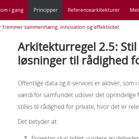
om i gang
Principper
Referencearkitekturer
Met
tur fremmer sammenhæng, innovation og effektivitet
Arkitekturregel 2.5: Sti
r fælles rammer
okumentation af arkitektur i digitaliseringsprojekter
løsninger til rådighed f
e i den offentlige sektor
ation og effektivitet
 data og dokumenter
ige sektor
enter
hinanden
Offentlige data og it-services er aktiver, som
rblik for borgere og virksomheder
en
lvbetjeningsløsninger
værdi for samfundet udover det oprindelige 
robotter og brugerstyring
stilles til rådighed for private, hvor det er re
ntation med Archimate
Det betyder at:
Projekter skal tidligt vurdere mulighedern