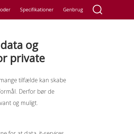
oder
Specifikationer
Genbrug
l data og
or private
 i mange tilfælde kan skabe
formål. Derfor bør de
levant og muligt.
e for at data, it-services