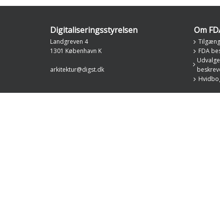
Digitaliseringsstyrelsen
Om FD
Landgreven 4
Tilgæng
1301 København K
FDA bes
Udvalget
arkitektur@digst.dk
beskreve
Hvidbog 
KL