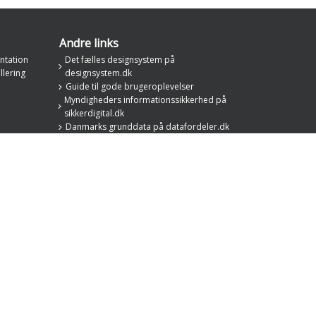
Andre links
ntation
Det fælles designsystem på
llering
designsystem.dk
Guide til gode brugeroplevelser
Myndigheders informationssikkerhed på
sikkerdigital.dk
Danmarks grunddata på datafordeler.dk
Den fælleskommunale rammearkitektur på
rammearkitektur.kl.dk
Den fælleskommunale infrastruktur på
digitaliseringskataloget.dk
Regionernes Sundheds IT på regioner.dk/rsi
Danske