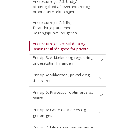
Retningslinjer for stabile HTTP-URIer
Arkitekturregel 2.3: Undgå
Princip 8: Data og services leveres driftssikkert
Andre specifikationer
Undervisningsmaterialer
afhængighed af leverandører og
Resource Description Framework (RDF)
proprietære teknologier
SKOS - Simple Knowledge Organization System
Arkitekturregel 2.4: Byg
forandringsparat med
udgangspunkt i brugeren
Arkitekturregel 2.5: Stil data og
løsninger til rådighed for private
Princip 3: Arkitektur og regulering
understøtter hinanden
Princip 4: Sikkerhed, privatliv og
tillid sikres
Princip 5: Processer optimeres på
tværs
Princip 6: Gode data deles og
genbruges
Princip 7: It-løsninger samarbejder