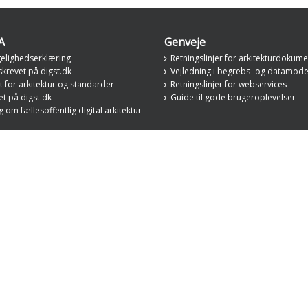
A
Genveje
elighedserklæring
Retningslinjer for arkitekturdokume
krevet på digst.dk
Vejledning i begrebs- og datamode
 for arkitektur og standarder
Retningslinjer for webservices
t på digst.dk
Guide til gode brugeroplevelser
om fællesoffentlig digital arkitektur
Digitaliseringsstyrelsen