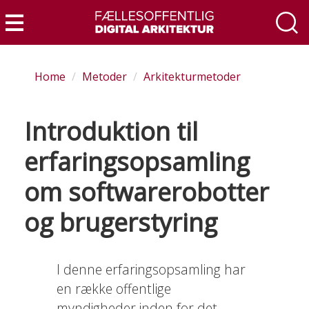
Skip
to
Menu
main
content
Home
Metoder
Arkitekturmetoder
Introduktion til
erfaringsopsamling
om softwarerobotter
og brugerstyring
I denne erfaringsopsamling har
en række offentlige
myndigheder inden for det