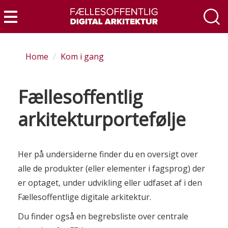
Skip
to
Menu
main
content
Home
Kom i gang
Fællesoffentlig
arkitekturportefølje
Her på undersiderne finder du en oversigt over
alle de produkter (eller elementer i fagsprog) der
er optaget, under udvikling eller udfaset af i den
Fællesoffentlige digitale arkitektur.
Du finder også en begrebsliste over centrale