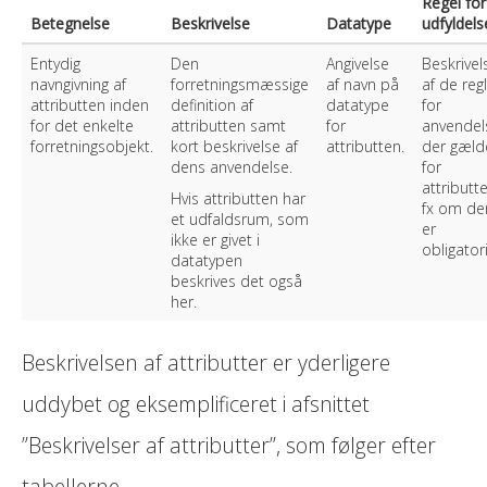
Regel for
Betegnelse
Beskrivelse
Datatype
udfyldels
Entydig
Den
Angivelse
Beskrivel
navngivning af
forretningsmæssige
af navn på
af de reg
attributten inden
definition af
datatype
for
for det enkelte
attributten samt
for
anvendel
forretningsobjekt.
kort beskrivelse af
attributten.
der gæld
dens anvendelse.
for
attributte
Hvis attributten har
fx om de
et udfaldsrum, som
er
ikke er givet i
obligator
datatypen
beskrives det også
her.
Beskrivelsen af attributter er yderligere
uddybet og eksemplificeret i afsnittet
”Beskrivelser af attributter”, som følger efter
tabellerne.