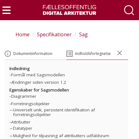
Skip
to
Menu
main
content
Home
Specifikationer
Sag
Dokumentinformation
Indholdsfortegnelse
Indledning
Formål med Sagsmodellen
Ændringer siden version 1.2
Egenskaber for Sagsmodellen
Diagrammer
Forretningsobjekter
Universelt unik, persistent identifikation af
forretningsobjekter
Attributter
Datatyper
Mulighed for tilpasning af attributters udfaldsrum