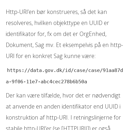
Http-URI’en bør konstrueres, så det kan
resolveres, hvilken objekttype en UUID er
identifikator for, fx om det er OrgEnhed,
Dokument, Sag mv. Et eksempelvis på en http-
URI for en konkret Sag kunne være:
https://data.gov.dk/id/case/case/91aa87d
a-9f06-11e7-abc4cec278b6b50a
Der kan være tilfælde, hvor det er nødvendigt
at anvende en anden identifikator end UUID i
konstruktion af http-URI. I retningslinjerne for
stabile http-URI’er (se [HTTPURII]) er også