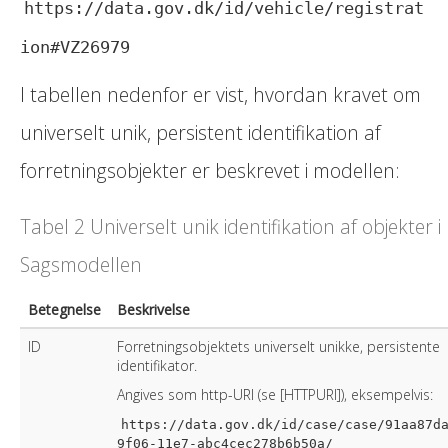
https://data.gov.dk/id/vehicle/registrat
ion#VZ26979
I tabellen nedenfor er vist, hvordan kravet om
universelt unik, persistent identifikation af
forretningsobjekter er beskrevet i modellen:
Tabel 2 Universelt unik identifikation af objekter i
Sagsmodellen
Betegnelse
Beskrivelse
ID
Forretningsobjektets universelt unikke, persistente
identifikator.
Angives som http-URI (se [HTTPURI]), eksempelvis:
https://data.gov.dk/id/case/case/91aa87d
9f06-11e7-abc4cec278b6b50a/