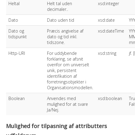
Heltal
Helt tal uden
xsd:integer
decimaler..
Dato
Dato uden tid
xsd:date
YY
Dato og
Præcis angivelse af
xsd:dateTime
YYY
tidspunkt
dato og tid inkl.
MM
tidszone.
mm
Http-URI
For uddybende
xsd:string
jf.
forklaring, se afsnit
ovenfor om universelt
unik, persistent
identifikation af
forretningsobjekter i
Organisationsmodellen.
Boolean
Anvendes med
xsd:boolean
Tru
mulighed for at svare
Fal
Ja/Nej.
Mulighed for tilpasning af attributters