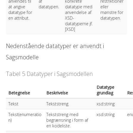
anvendes til
af
konkrete
restriktioner
at angive
datatypen.
datatype med
eller
datatype for
anvendelse af
mønstre for
en attribut.
XSD-
datatypen.
datatyperne jf.
[XSD]
Nedenstående datatyper er anvendt i
Sagsmodelle
Tabel 5 Datatyper i Sagsmodellen
Datatype
Betegnelse
Beskrivelse
grundlag
Res
Tekst
Tekststreng.
xsd:string
Tekst(enumeratio
Tekststreng med
xsd:string
en
n)
begrænsning i form af
en kodeliste.