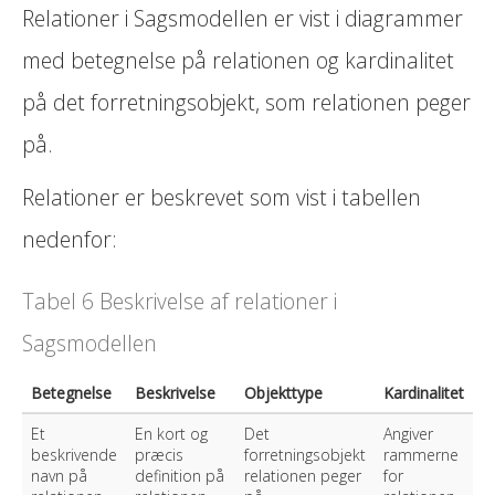
Relationer i Sagsmodellen er vist i diagrammer
med betegnelse på relationen og kardinalitet
på det forretningsobjekt, som relationen peger
på.
Relationer er beskrevet som vist i tabellen
nedenfor:
Tabel 6 Beskrivelse af relationer i
Sagsmodellen
Betegnelse
Beskrivelse
Objekttype
Kardinalitet
Et
En kort og
Det
Angiver
beskrivende
præcis
forretningsobjekt
rammerne
navn på
definition på
relationen peger
for