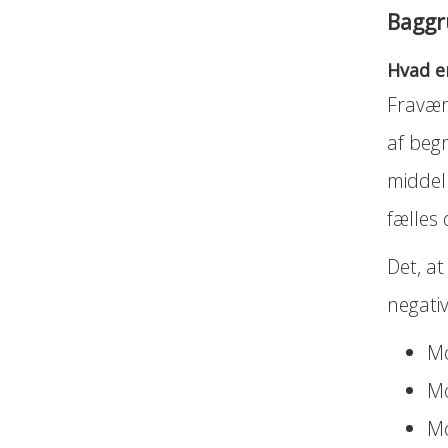
Bagg
Hvad e
Fravære
af begr
middel 
fælles
Det, at
negati
Mo
Mo
Mo