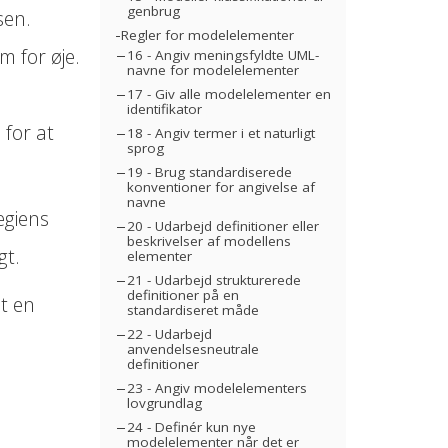
genbrug
sen.
Regler for modelelementer
m for øje.
16 - Angiv meningsfyldte UML-
navne for modelelementer
17 - Giv alle modelelementer en
identifikator
 for at
18 - Angiv termer i et naturligt
sprog
19 - Brug standardiserede
konventioner for angivelse af
navne
egiens
20 - Udarbejd definitioner eller
beskrivelser af modellens
gt.
elementer
21 - Udarbejd strukturerede
definitioner på en
t en
standardiseret måde
22 - Udarbejd
anvendelsesneutrale
definitioner
23 - Angiv modelelementers
lovgrundlag
24 - Definér kun nye
modelelementer når det er