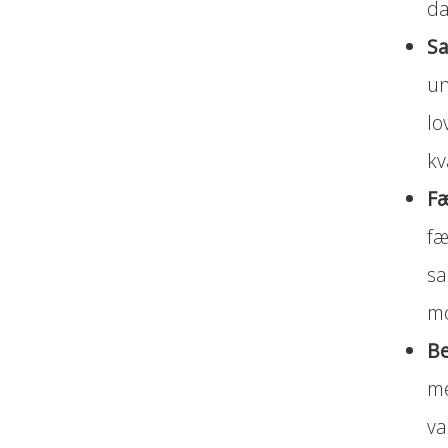
da
Sa
un
lo
kv
Fæ
fæ
sa
mo
Be
me
va