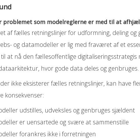
rund
r problemet som modelreglerne er med til at afhjæ
t af fælles retningslinjer for udformning, deling og
ebs- og datamodeller er lig med fraværet af et essen
til at nå den fællesoffentlige digitaliseringsstrategi
 dataarkitektur, hvor gode data deles og genbruges.
 der ikke eksisterer fælles retningslinjer, kan have fle
ve konsekvenser:
deller udstilles, udveksles og genbruges sjældent
deller er uensartede og svære at sammenstille
deller forankres ikke i forretningen