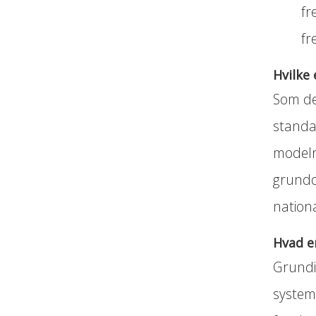
fr
fr
Hvilke
Som de
standar
modelr
grundd
nationa
Hvad e
Grundi
system