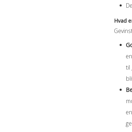
De
Hvad e
Gevins
Go
en
ti
bl
Be
mo
en
ge