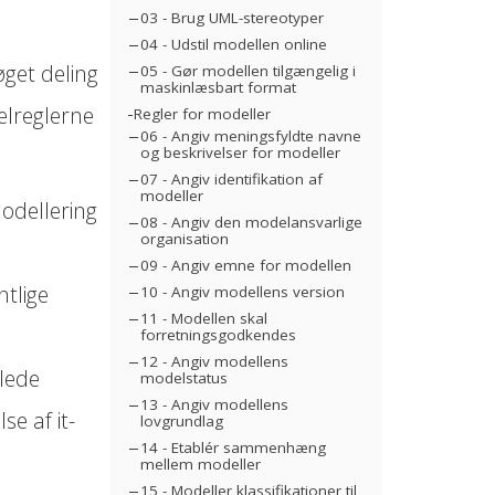
03 - Brug UML-stereotyper
04 - Udstil modellen online
øget deling
05 - Gør modellen tilgængelig i
maskinlæsbart format
elreglerne
Regler for modeller
06 - Angiv meningsfyldte navne
og beskrivelser for modeller
07 - Angiv identifikation af
modeller
modellering
08 - Angiv den modelansvarlige
organisation
09 - Angiv emne for modellen
tlige
10 - Angiv modellens version
11 - Modellen skal
forretningsgodkendes
12 - Angiv modellens
lede
modelstatus
13 - Angiv modellens
se af it-
lovgrundlag
14 - Etablér sammenhæng
mellem modeller
15 - Modeller klassifikationer til