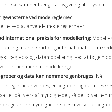
r er ikke sammenhæng fra lovgivning til it-system
r gevinsterne ved modelreglerne?
terne ved at anvende modelreglerne er:
d international praksis for modellering:
Modelreg
 samling af anerkendte og internationalt forankre
l god begrebs- og datamodellering. Ved at følge mod
iver det nemmere at modellere godt.
greber og data kan nemmere genbruges:
Når
delreglerne anvendes, er begreber og data beskre
sartet på tværs af myndigheder, så det bliver nem
nbruge andre myndigheders beskrivelser af begreb