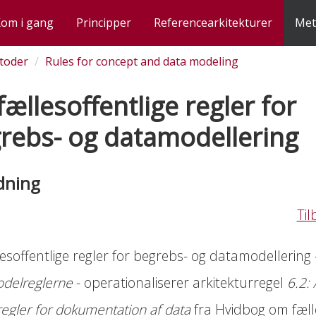
om i gang
Principper
Referencearkitekturer
Met
toder
Rules for concept and data modeling
fællesoffentlige regler for
r fælles rammer
okumentation af arkitektur i digitaliseringsprojekter
rebs- og datamodellering
e i den offentlige sektor
ation og effektivitet
 data og dokumenter
ige sektor
enter
hinanden
dning
rblik for borgere og virksomheder
en
lvbetjeningsløsninger
Til
robotter og brugerstyring
ntation med Archimate
esoffentlige regler for begrebs- og datamodellering -
delreglerne
- operationaliserer arkitekturregel
6.2:
regler for dokumentation af data
fra Hvidbog om fælle