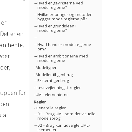
Hvad er gevinsterne ved
modelreglerne?
Hvilke erfaringer og metoder
bygger modelreglerne på?
 er
Hvad er grundideen i
modelreglerne?
Det er en
kan hente,
Hvad handler modelreglerne
om?
eder.
Hvad er ambitionerne med
modelreglerne
der,
Modeltyper
Modeller til genbrug
Eksternt genbrug
Læsevejledning til regler
gruppen for
UML-elementerne
Regler
 den
Generelle regler
u af
01 - Brug UML som det visuelle
modelsprog
02 - Brug kun udvalgte UML-
elementer