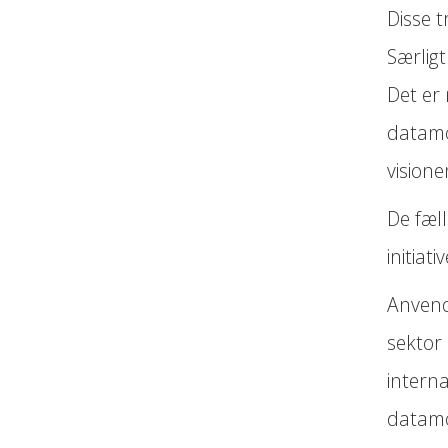
Disse t
Særligt
Det er 
datamo
visionen
De fæll
initiat
Anvend
sektor
intern
datamo