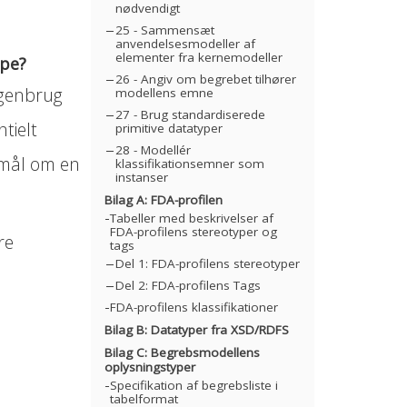
nødvendigt
25 - Sammensæt
anvendelsesmodeller af
elementer fra kernemodeller
lpe?
26 - Angiv om begrebet tilhører
 genbrug
modellens emne
27 - Brug standardiserede
tielt
primitive datatyper
28 - Modellér
s mål om en
klassifikationsemner som
instanser
Bilag A: FDA-profilen
Tabeller med beskrivelser af
FDA-profilens stereotyper og
re
tags
Del 1: FDA-profilens stereotyper
Del 2: FDA-profilens Tags
FDA-profilens klassifikationer
Bilag B: Datatyper fra XSD/RDFS
Bilag C: Begrebsmodellens
oplysningstyper
Specifikation af begrebsliste i
tabelformat