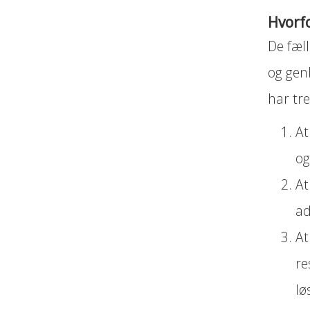
Hvorfo
De fæll
og gen
har tr
At
og
At
ad
At
re
lø