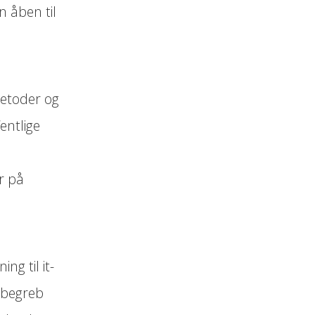
n åben til
etoder og
entlige
r på
g til it-
 begreb