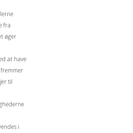
lerne
e fra
et øger
ed at have
r fremmer
r til
ghederne
vendes i