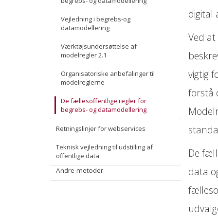
begrebs- og datamodellering
Retningslinjer for stabile HTTP-URIer
Princip 8: Data og services leveres driftssikkert
Andre specifikationer
Undervisningsmaterialer
digital
Vejledning i begrebs-og
Resource Description Framework (RDF)
datamodellering
Ved at
SKOS - Simple Knowledge Organization System
Værktøjsundersøttelse af
beskre
modelregler 2.1
vigtig
Organisatoriske anbefalinger til
modelreglerne
forstå
De fællesoffentlige regler for
Modelr
begrebs- og datamodellering
standa
Retningslinjer for webservices
Teknisk vejledning til udstilling af
De fæl
offentlige data
data og
Andre metoder
fælleso
udvalg