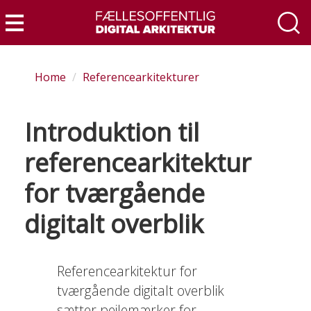
Skip
to
Menu
main
content
Home
Referencearkitekturer
Introduktion til
referencearkitektur
for tværgående
digitalt overblik
Referencearkitektur for
tværgående digitalt overblik
sætter pejlemærker for