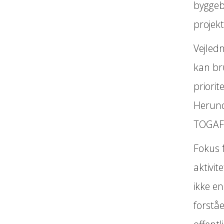
byggeb
projek
Vejled
kan br
priorit
Herund
TOGAF-a
Fokus f
aktivit
ikke e
forståe