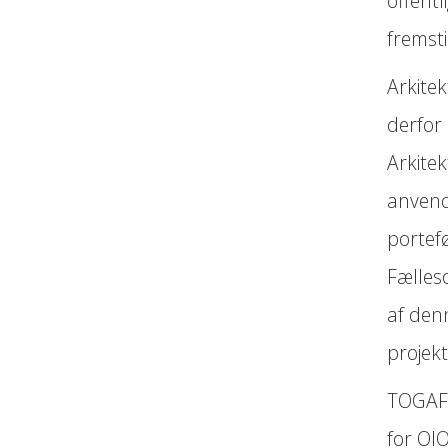
offentl
fremst
Arkitek
derfor 
Arkite
anvende
portefø
Fælleso
af den
projekt
TOGAF 
for OI