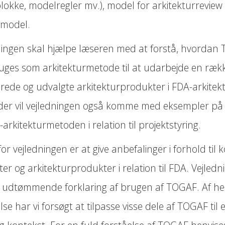
lokke, modelregler mv.), model for arkitekturreview
tmodel.
ningen skal hjælpe læseren med at forstå, hvordan
uges som arkitekturmetode til at udarbejde en rækk
erede og udvalgte arkitekturprodukter i FDA-arkitek
er vil vejledningen også komme med eksempler på
rkitekturmetoden i relation til projektstyring.
or vejledningen er at give anbefalinger i forhold til 
eter og arkitekturprodukter i relation til FDA. Vejled
n udtømmende forklaring af brugen af TOGAF. Af hen
lse har vi forsøgt at tilpasse visse dele af TOGAF til