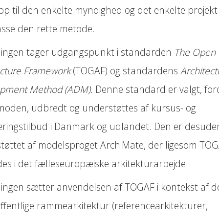
 op til den enkelte myndighed og det enkelte projekt
passe den rette metode.
ningen tager udgangspunkt i standarden
The Open
ecture Framework
(TOGAF) og standardens
Architect
pment Method (ADM).
Denne standard er valgt, for
moden, udbredt og understøttes af kursus- og
iceringstilbud i Danmark og udlandet. Den er desude
tøttet af model­sproget ArchiMate, der ligesom TO
es i det fælleseuropæiske arkitekturarbejde.
ningen sætter anvendelsen af TOGAF i kontekst af d
ffentlige rammearkitektur (referencearkitekturer,