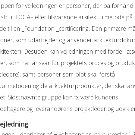
ppen for vejledningen er personer, der på forhånd
ab til TOGAF eller tilsvarende arkitekturmetode på 
de til en _Foundation-_certificering. Den primære 
soner, som udarbejder og anvender arkitekturdoku
arkitekter). Desuden kan vejledningen med fordel læs
er, som har ansvar for projektets proces og produk
tledere), samt personer som blot skal forstå
kturmetoden og de arkitekturprodukter, der skal an
tet. Sidstnævnte gruppe kan fx være kundens
tdeltagere og leverandørens projektleder og udvikle
ejledning
ningen udspringer af Hvidbogens arkitekturregler 1