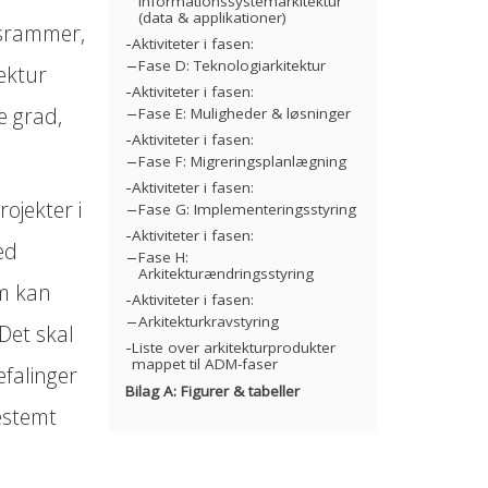
Informationssystemarkitektur
(data & applikationer)
gsrammer,
Aktiviteter i fasen:
Fase D: Teknologiarkitektur
ektur
Aktiviteter i fasen:
e grad,
Fase E: Muligheder & løsninger
Aktiviteter i fasen:
Fase F: Migreringsplanlægning
Aktiviteter i fasen:
ojekter i
Fase G: Implementeringsstyring
Aktiviteter i fasen:
ed
Fase H:
Arkitekturændringsstyring
om kan
Aktiviteter i fasen:
Arkitekturkravstyring
 Det skal
Liste over arkitekturprodukter
mappet til ADM-faser
efalinger
Bilag A: Figurer & tabeller
estemt