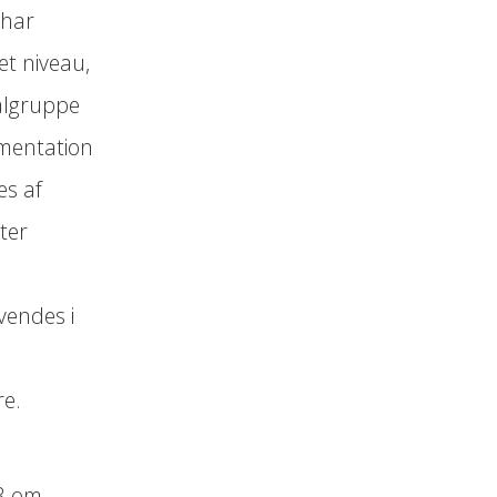
 har
et niveau,
målgruppe
mentation
es af
ter
vendes i
re.
.3 om