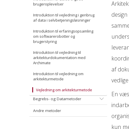
Retningslinjer for stabile HTTP-URIer
Princip 8: Data og services leveres driftssikkert
Andre specifikationer
Arkitek
Undervisningsmaterialer
brugeroplevelser
Resource Description Framework (RDF)
design 
Introduktion til vejledning i genbrug
af data i selvbetjeningsløsninger
SKOS - Simple Knowledge Organization System
sammen
Introduktion til erfaringsopsamling
unders
om softwarerobotter og
brugerstyring
levera
Introduktion til vejledning til
koordi
arkitekturdokumentation med
Archimate
af dok
Introduktion til vejledning om
arkitekturmetode
vedlige
Vejledning om arkitekturmetode
En væse
Begrebs- og Datametoder
indarbe
Andre metoder
organis
kun me