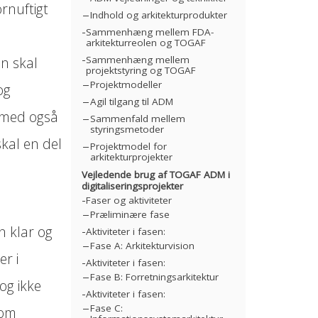
ornuftigt
Indhold og arkitekturprodukter
Sammenhæng mellem FDA-
arkitekturreolen og TOGAF
n skal
Sammenhæng mellem
projektstyring og TOGAF
Projektmodeller
og
Agil tilgang til ADM
ermed også
Sammenfald mellem
styringsmetoder
kal en del
Projektmodel for
arkitekturprojekter
Vejledende brug af TOGAF ADM i
digitaliseringsprojekter
Faser og aktiviteter
Præliminære fase
n klar og
Aktiviteter i fasen:
Fase A: Arkitekturvision
er i
Aktiviteter i fasen:
Fase B: Forretningsarkitektur
dog ikke
Aktiviteter i fasen:
Fase C:
som