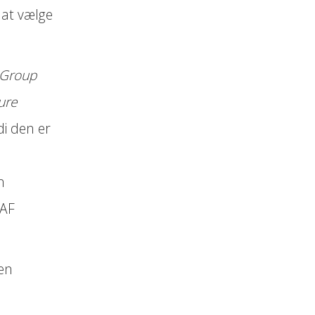
 at vælge
 Group
ure
di den er
n
GAF
en