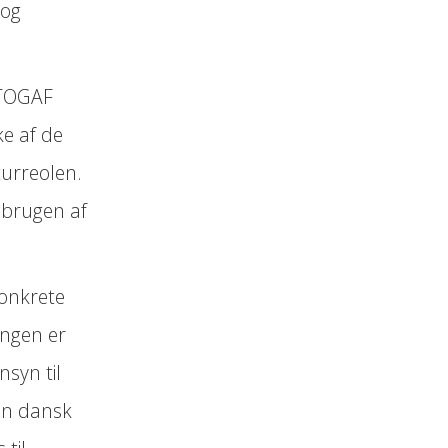
 og
 TOGAF
e af de
turreolen.
 brugen af
konkrete
ningen er
syn til
 en dansk