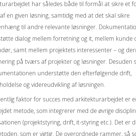
turarbejdet har således både til formål at sikre et f
af en given løsning, samtidig med at det skal sikre
hæng til andre relevante løsninger. Dokumentatio
tøtte dialog mellem forretning og it, mellem kunde 
ndør, samt mellem projektets interessenter – og d
nering på tværs af projekter og løsninger. Desuden s
umentationen understøtte den efterfølgende drift,
holdelse og videreudvikling af løsningen.
ntlig faktor for succes med arkitekturarbejdet er e
jdet metode, som integrerer med de øvrige disciplin
ationen (projektstyring, drift, it-styring etc.). Det er 
toden, som er vigtig. De overordnede rammer, så 