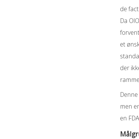
de fact
Da OIO
forvent
et øns
standa
der ikk
ramme
Denne v
men en
en FDA
Målg