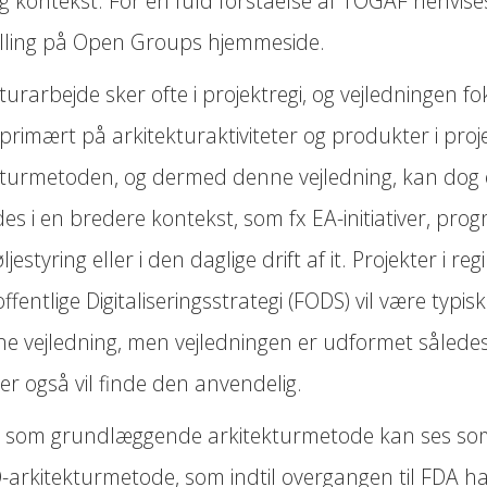
ig kontekst. For en fuld forståelse af TOGAF henvises
illing på Open Groups hjemmeside.
turarbejde sker ofte i projektregi, og vejledningen f
primært på arkitekturaktiviteter og produkter i proje
kturmetoden, og dermed denne vejledning, kan dog
s i en bredere kontekst, som fx EA-initiativer, pro
ljestyring eller i den daglige drift af it. Projekter i reg
ffentlige Digitaliseringsstrategi (FODS) vil være typi
ne vejledning, men vejledningen er udformet således
er også vil finde den anvendelig.
som grundlæggende arkitekturmetode kan ses som
O-arkitekturmetode, som indtil overgangen til FDA h