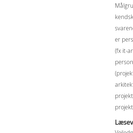
Målgru
kendsk
svaren
er per
(fx it-
person
(projek
arkite
projek
projek
Læsev
Vejled