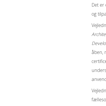
Det er
og til
Vejled
Archit
Develo
åben, 
certif
unders
anvend
Vejled
fælleso