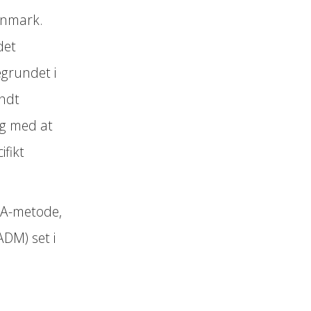
Danmark.
det
begrundet i
endt
g med at
ifikt
FDA-metode,
DM) set i