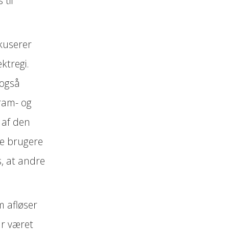
 til
okuserer
ktregi.
 også
gram- og
i af den
ske brugere
, at andre
 afløser
ar været