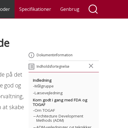
oder
Specifikationer
Genbrug
de
Dokumentinformation
Indholdsfortegnelse
åde på det
Indledning
e god og
Målgruppe
Læsevejledning
rvaltning,
Kom godt i gang med FDA og
TOGAF
m at skabe
Om TOGAF
Architecture Development
Methods (ADM)
ADM-vejledninger og teknikker