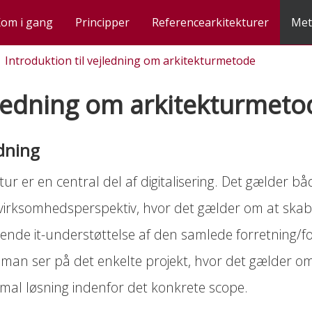
om i gang
Principper
Referencearkitekturer
Met
Introduktion til vejledning om arkitekturmetode
ledning om arkitekturmeto
r fælles rammer
okumentation af arkitektur i digitaliseringsprojekter
e i den offentlige sektor
ation og effektivitet
 data og dokumenter
dning
ige sektor
enter
hinanden
tur er en central del af digitalisering. Det gælder b
rblik for borgere og virksomheder
en
lvbetjeningsløsninger
virksomhedsperspektiv, hvor det gælder om at skab
robotter og brugerstyring
ende it-understøttelse af den samlede forretning/fo
ntation med Archimate
 man ser på det enkelte projekt, hvor det gælder o
imal løsning indenfor det konkrete scope.