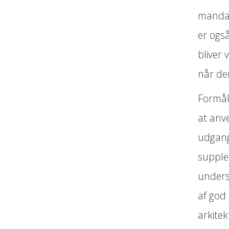
mandat
er ogs
bliver 
når de
Formåle
at anve
udgang
suppl
unders
af god
arkite