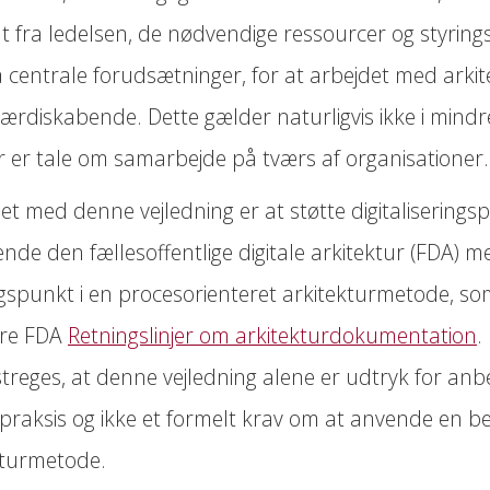
 fra ledelsen, de nødvendige ressourcer og styrin
å centrale forudsætninger, for at arbejdet med arkit
værdiskabende. Dette gælder naturligvis ikke i mindr
r er tale om samarbejde på tværs af organisationer.
t med denne vejledning er at støtte digitaliseringspr
nde den fællesoffentlige digitale arkitektur (FDA) m
spunkt i en procesorienteret arkitekturmetode, s
ere FDA
Retningslinjer om arkitekturdokumentation
.
treges, at denne vejledning alene er udtryk for anb
 praksis og ikke et formelt krav om at anvende en b
kturmetode.