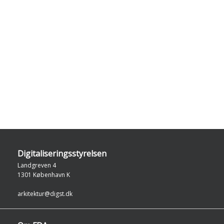
Digitaliseringsstyrelsen
Landgreven 4
1301 København K
arkitektur@digst.dk