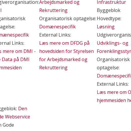
iverorganisation:
Arbejdsmarked og
Infrastruktur
I
Rekruttering
Byggeblok
anisatorisk
Organisatorisk optagelse:
Hovedtype:
agelse:
Domænespecifik
Løsning
mænespecifik
External Links:
Udgiverorganis
ernal Links:
Læs mere om DFDG på
Udviklings- og
s mere om DMI -
hovedsiden for Styrelsen
Forenklingssty
e Data på DMI
for Arbejdsmarked og
Organisatorisk
emmesiden
Rekruttering
optagelse:
Domænespecifi
External Links:
Læs mere om O
hjemmesiden h
ggeblok:
Den
e Webservice
n Gode