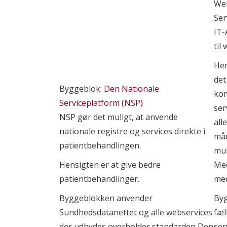
Web
Ser
IT-
til
Hen
det
Byggeblok:
Den Nationale
ko
Serviceplatform (NSP)
serv
NSP gør det muligt, at anvende
all
nationale registre og services direkte i
måd
patientbehandlingen.
mul
Hensigten er at give bedre
Me
patientbehandlinger.
med
Byggeblokken anvender
Byg
Sundhedsdatanettet og alle webservices
fæl
der udbydes overholder standarden Den
ser