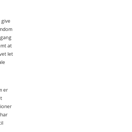
 give
jendom
dgang
amt at
vet let
ale
m er
t
ioner
 har
il