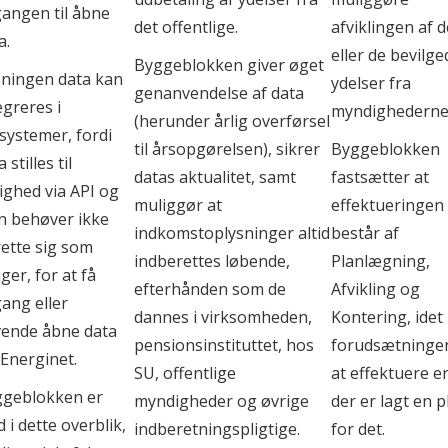
umentation med Archimate
angen til åbne
det offentlige.
afviklingen af 
a.
ode
eller de bevilge
Byggeblokken giver øget
ningen data kan
ydelser fra
verblik for borgere og
genanvendelse af data
egreres i
myndighederne
(herunder årlig overførsel
systemer, fordi
til årsopgørelsen), sikrer
Byggeblokken
 stilles til
datas aktualitet, samt
fastsætter at
ighed via API og
ng
muliggør at
effektueringen
 behøver ikke
indkomstoplysninger altid
består af
ette sig som
indberettes løbende,
Planlægning,
ger, for at få
efterhånden som de
Afvikling og
ang eller
dannes i virksomheden,
Kontering, idet
ende åbne data
pensionsinstituttet, hos
forudsætningen
 Energinet.
SU, offentlige
at effektuere er
geblokken er
myndigheder og øvrige
der er lagt en p
 i dette overblik,
indberetningspligtige.
for det.