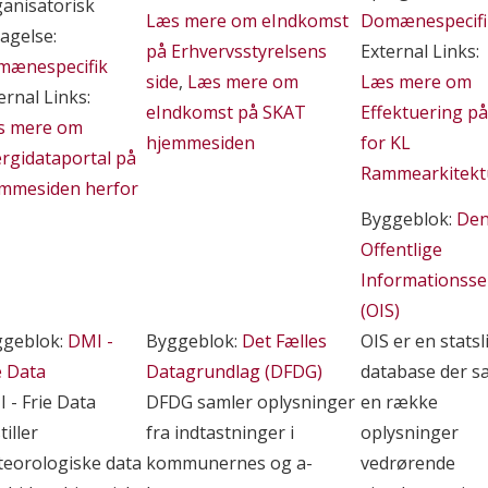
anisatorisk
Læs mere om eIndkomst
Domænespecifi
agelse:
på Erhvervsstyrelsens
External Links:
mænespecifik
side
,
Læs mere om
Læs mere om
ernal Links:
eIndkomst på SKAT
Effektuering på
s mere om
hjemmesiden
for KL
rgidataportal på
Rammearkitekt
mmesiden herfor
Byggeblok:
De
Offentlige
Informationsse
(OIS)
ggeblok:
DMI -
Byggeblok:
Det Fælles
OIS er en statsl
e Data
Datagrundlag (DFDG)
database der s
 - Frie Data
DFDG samler oplysninger
en række
tiller
fra indtastninger i
oplysninger
eorologiske data
kommunernes og a-
vedrørende