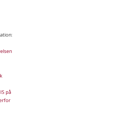
ation:
relsen
k
IS på
erfor