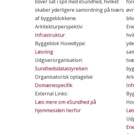
bliver sat i spil med eSundhed, hvilket
for
skaber yderligere samordning på tværs
øvr
af byggeblokkene.
bli
Arkitekturperspektiv:
Ene
Infrastruktur
hvi
Byggeblok Hovedtype:
yde
Løsning
sa
Udgiverorganisation:
tvæ
Sundhedsdatastyrelsen
byg
Organisatorisk optagelse:
Ark
Domænespecifik
Inf
External Links:
By
Læs mere om eSundhed på
Hov
hjemmesiden herfor
Lø
Udg
Ene