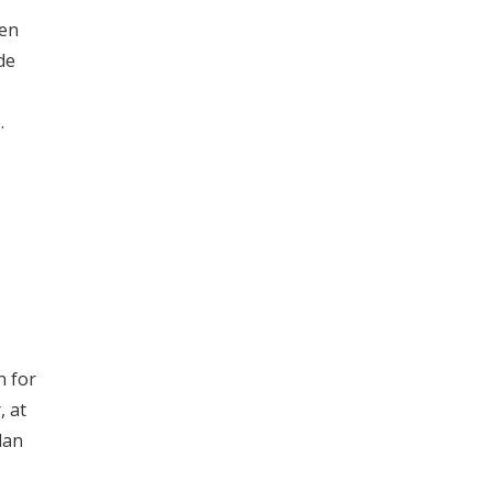
Andre specifikationer
den
de
.
 for
, at
lan