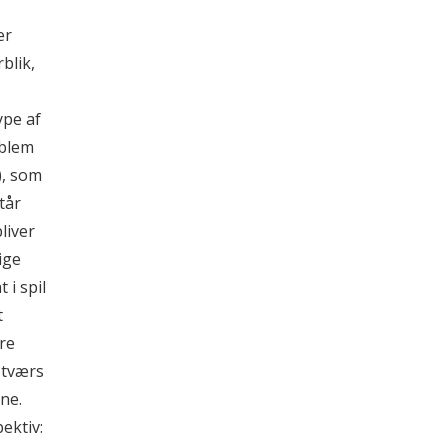
er
blik,
ype af
oblem
), som
tår
liver
ige
 i spil
t
re
 tværs
ne.
ektiv: