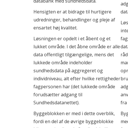
databank med sundhedsdata.
Introduktion til vejledning til arkitekturdok
adg
Hensigten er at bidrage til hurtigere
dat
Tværgående digitalt overblik
Introduktion til vejledning om arkitekturmet
udredninger, behandlinger og pleje af
Løs
Referencearkitektur for tværgående digitalt o
ensartet høj kvalitet.
int
virksomheder
Løsningen er opdelt i et åbent og et
fag
Observation og måling
lukket område. I det åbne område er alle
data
data offentligt tilgængelige, mens det
råd
Referencearkitektur for observation og måli
lukkede område indeholder
man
sundhedsdata på aggregeret og
opr
individniveau, alt efter hvilke rettigheder
bru
fagpersonen har (det lukkede område
adg
forudsætter adgang til
anv
Sundhedsdatanettet).
fra
Byggeblokken er med i dette overblik,
Byg
fordi en del af de øvrige byggeblokke
med