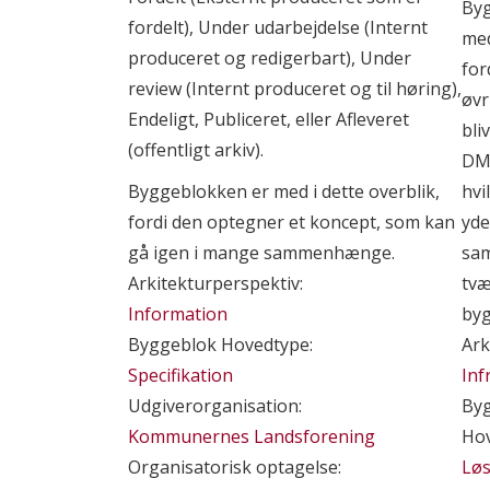
Byg
fordelt), Under udarbejdelse (Internt
med
produceret og redigerbart), Under
for
review (Internt produceret og til høring),
øvr
Endeligt, Publiceret, eller Afleveret
bli
(offentligt arkiv).
DMI
Byggeblokken er med i dette overblik,
hvi
fordi den optegner et koncept, som kan
yde
gå igen i mange sammenhænge.
sa
Arkitekturperspektiv:
tvæ
Information
byg
Byggeblok Hovedtype:
Ark
Specifikation
Inf
Udgiverorganisation:
By
Kommunernes Landsforening
Hov
Organisatorisk optagelse:
Lø