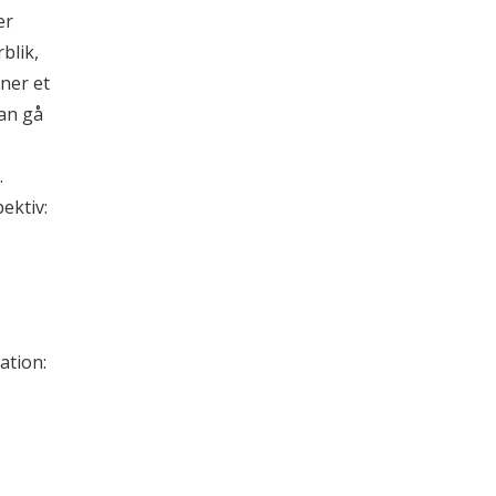
er
blik,
ner et
an gå
.
ektiv:
ation: