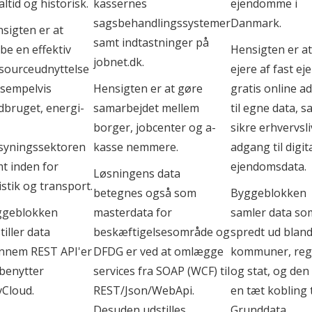
ealtid og historisk.
kassernes
ejendomme i
sagsbehandlingssystemer
Danmark.
sigten er at
samt indtastninger på
be en effektiv
Hensigten er at
jobnet.dk.
sourceudnyttelse
ejere af fast e
ksempelvis
Hensigten er at gøre
gratis online a
dbruget, energi-
samarbejdet mellem
til egne data, s
borger, jobcenter og a-
sikre erhvervsli
syningssektoren
kasse nemmere.
adgang til digit
t inden for
ejendomsdata.
Løsningens data
istik og transport.
betegnes også som
Byggeblokken
ggeblokken
masterdata for
samler data so
tiller data
beskæftigelsesområde og
spredt ud bland
nnem REST API'er
DFDG er ved at omlægge
kommuner, reg
benytter
services fra SOAP (WCF) til
og stat, og den
Cloud.
REST/Json/WebApi.
en tæt kobling t
Desuden udstilles
Grunddata.