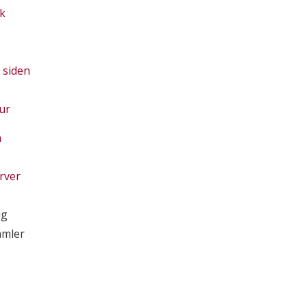
k
 siden
ur
n
rver
ig
amler