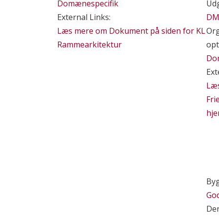
Domænespecifik
Udg
External Links:
DM
Læs mere om Dokument på siden for KL
Org
Rammearkitektur
opt
Do
Ext
Læ
Fri
hj
By
God
De