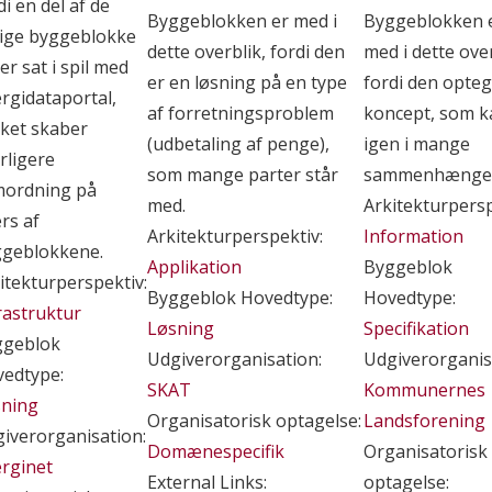
di en del af de
Byggeblokken er med i
Byggeblokken 
ige byggeblokke
dette overblik, fordi den
med i dette over
ver sat i spil med
er en løsning på en type
fordi den opteg
rgidataportal,
af forretningsproblem
koncept, som k
lket skaber
(udbetaling af penge),
igen i mange
rligere
som mange parter står
sammenhænge
mordning på
med.
Arkitekturpersp
rs af
Arkitekturperspektiv:
Information
geblokkene.
Applikation
Byggeblok
itekturperspektiv:
Byggeblok Hovedtype:
Hovedtype:
rastruktur
Løsning
Specifikation
ggeblok
Udgiverorganisation:
Udgiverorganis
edtype:
SKAT
Kommunernes
sning
Organisatorisk optagelse:
Landsforening
iverorganisation:
Domænespecifik
Organisatorisk
rginet
External Links:
optagelse: