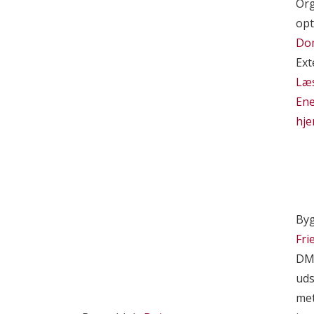
Org
opt
Do
Ext
Læ
Ene
hje
By
Fri
DMI
uds
met