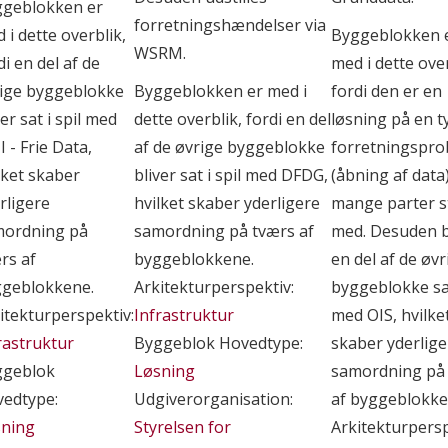
geblokken er
forretningshændelser via
 i dette overblik,
Byggeblokken 
WSRM.
di en del af de
med i dette over
ige byggeblokke
Byggeblokken er med i
fordi den er en
ver sat i spil med
dette overblik, fordi en del
løsning på en t
 - Frie Data,
af de øvrige byggeblokke
forretningspr
lket skaber
bliver sat i spil med DFDG,
(åbning af data
rligere
hvilket skaber yderligere
mange parter s
mordning på
samordning på tværs af
med. Desuden b
rs af
byggeblokkene.
en del af de øvr
geblokkene.
Arkitekturperspektiv:
byggeblokke sat
itekturperspektiv:
Infrastruktur
med OIS, hvilke
rastruktur
Byggeblok Hovedtype:
skaber yderlige
ggeblok
Løsning
samordning på
edtype:
Udgiverorganisation:
af byggeblokke
sning
Styrelsen for
Arkitekturpersp