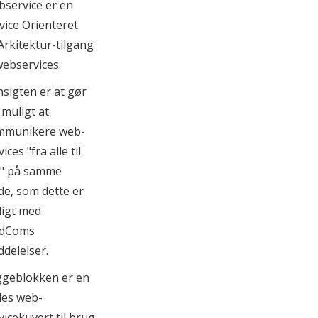
service er en
vice Orienteret
Arkitektur-tilgang
 webservices.
sigten er at gør
 muligt at
mmunikere web-
ices "fra alle til
e" på samme
e, som dette er
igt med
dComs
delelser.
geblokken er en
les web-
vicekuvert til brug