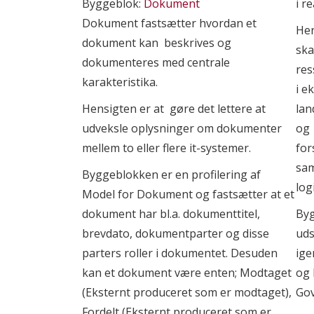
Byggeblok:
Dokument
i r
Dokument fastsætter hvordan et
Hen
dokument kan beskrives og
ska
dokumenteres med centrale
res
karakteristika.
i e
Hensigten er at gøre det lettere at
lan
udveksle oplysninger om dokumenter
og
mellem to eller flere it-systemer.
for
sam
Byggeblokken er en profilering af
log
Model for Dokument og fastsætter at et
dokument har bl.a. dokumenttitel,
By
brevdato, dokumentparter og disse
uds
parters roller i dokumentet. Desuden
ige
kan et dokument være enten; Modtaget
og 
(Eksternt produceret som er modtaget),
Gov
Fordelt (Eksternt produceret som er