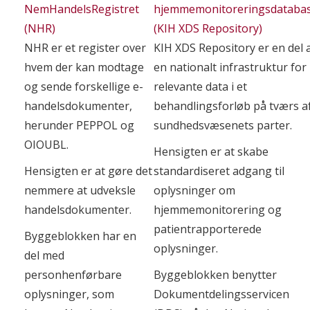
NemHandelsRegistret
hjemmemonitoreringsdataba
(NHR)
(KIH XDS Repository)
NHR er et register over
KIH XDS Repository er en del 
hvem der kan modtage
en nationalt infrastruktur for
og sende forskellige e-
relevante data i et
handelsdokumenter,
behandlingsforløb på tværs a
herunder PEPPOL og
sundhedsvæsenets parter.
OIOUBL.
Hensigten er at skabe
Hensigten er at gøre det
standardiseret adgang til
nemmere at udveksle
oplysninger om
handelsdokumenter.
hjemmemonitorering og
patientrapporterede
Byggeblokken har en
oplysninger.
del med
personhenførbare
Byggeblokken benytter
oplysninger, som
Dokumentdelingsservicen