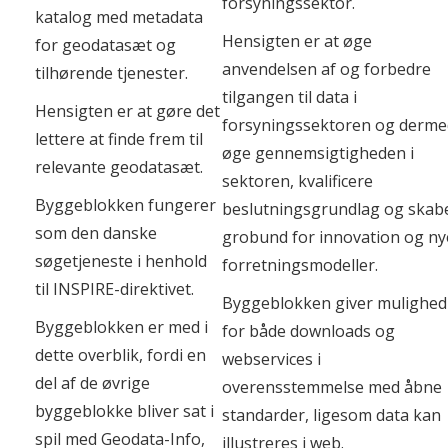
forsyningssektor.
katalog med metadata
Hensigten er at øge
for geodatasæt og
anvendelsen af og forbedre
tilhørende tjenester.
tilgangen til data i
Hensigten er at gøre det
forsyningssektoren og derme
lettere at finde frem til
øge gennemsigtigheden i
relevante geodatasæt.
sektoren, kvalificere
Byggeblokken fungerer
beslutningsgrundlag og skab
som den danske
grobund for innovation og ny
søgetjeneste i henhold
forretningsmodeller.
til INSPIRE-direktivet.
Byggeblokken giver mulighed
Byggeblokken er med i
for både downloads og
dette overblik, fordi en
webservices i
del af de øvrige
overensstemmelse med åbne
byggeblokke bliver sat i
standarder, ligesom data kan
spil med Geodata-Info,
illustreres i web.