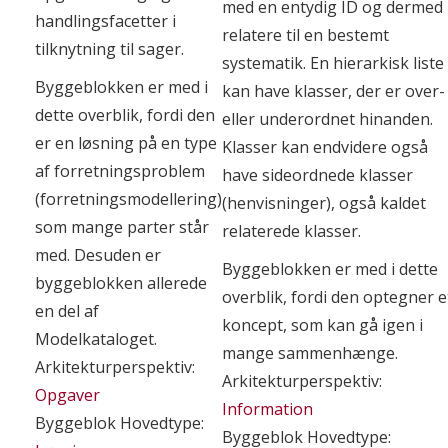
med en entydig ID og dermed
handlingsfacetter i
relatere til en bestemt
tilknytning til sager.
systematik. En hierarkisk liste
Byggeblokken er med i
kan have klasser, der er over-
dette overblik, fordi den
eller underordnet hinanden.
er en løsning på en type
Klasser kan endvidere også
af forretningsproblem
have sideordnede klasser
(forretningsmodellering)
(henvisninger), også kaldet
som mange parter står
relaterede klasser.
med. Desuden er
Byggeblokken er med i dette
byggeblokken allerede
overblik, fordi den optegner e
en del af
koncept, som kan gå igen i
Modelkataloget.
mange sammenhænge.
Arkitekturperspektiv:
Arkitekturperspektiv:
Opgaver
Information
Byggeblok Hovedtype:
Byggeblok Hovedtype: