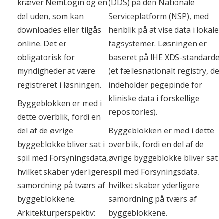
kræver NemLogin og en
(DDS) på den Nationale
del uden, som kan
Serviceplatform (NSP), med
downloades eller tilgås
henblik på at vise data i lokale
online. Det er
fagsystemer. Løsningen er
obligatorisk for
baseret på IHE XDS-standard
myndigheder at være
(et fællesnationalt registry, de
registreret i løsningen.
indeholder pegepinde for
kliniske data i forskellige
Byggeblokken er med i
repositories).
dette overblik, fordi en
del af de øvrige
Byggeblokken er med i dette
byggeblokke bliver sat i
overblik, fordi en del af de
spil med Forsyningsdata,
øvrige byggeblokke bliver sat 
hvilket skaber yderligere
spil med Forsyningsdata,
samordning på tværs af
hvilket skaber yderligere
byggeblokkene.
samordning på tværs af
Arkitekturperspektiv:
byggeblokkene.