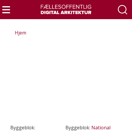
Gå
til
Menu
hovedindhold
Hjem
Byggeblok:
Byggeblok:
National