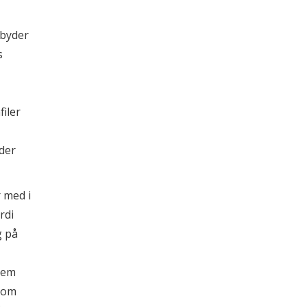
Andre specifikationer
lbyder
s
iler
der
 med i
rdi
g på
lem
 som