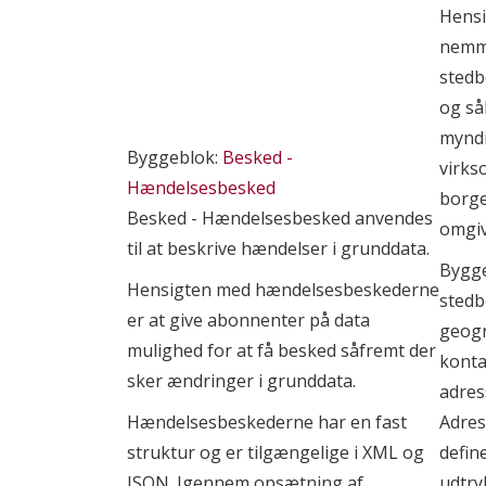
Hensi
nemme
stedb
og så
myndi
Byggeblok:
Besked -
virks
Hændelsesbesked
borger
Besked - Hændelsesbesked anvendes
omgiv
til at beskrive hændelser i grunddata.
Bygg
Hensigten med hændelsesbeskederne
stedb
er at give abonnenter på data
geogr
mulighed for at få besked såfremt der
kont
sker ændringer i grunddata.
adres
Hændelsesbeskederne har en fast
Adres
struktur og er tilgængelige i XML og
defin
JSON. Igennem opsætning af
udtryk