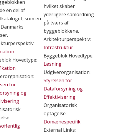
ggeblokken
hvilket skaber
de en del af
yderligere samordning
kataloget, som en
på tværs af
f Danmarks
byggeblokkene.
ser.
Arkitekturperspektiv:
ekturperspektiv:
Infrastruktur
mation
Byggeblok Hovedtype:
blok Hovedtype:
Løsning
fikation
Udgiverorganisation:
erorganisation:
Styrelsen for
lsen for
Dataforsyning og
orsyning og
Effektivisering
tivisering
Organisatorisk
isatorisk
optagelse:
else:
Domænespecifik
soffentlig
External Links: