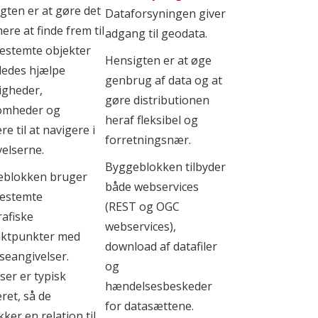
gten er at gøre det
Dataforsyningen giver
re at finde frem til
adgang til geodata.
estemte objekter
Hensigten er at øge
ledes hjælpe
genbrug af data og at
gheder,
gøre distributionen
omheder og
heraf fleksibel og
e til at navigere i
forretningsnær.
elserne.
Byggeblokken tilbyder
eblokken bruger
både webservices
estemte
(REST og OGC
afiske
webservices),
aktpunkter med
download af datafiler
seangivelser.
og
ser er typisk
hændelsesbeskeder
eret, så de
for datasættene.
ker en relation til