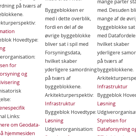
mange parter st
dning på tværs af
Byggeblokken er
med. Desuden bli
blokkene.
med i dette overblik,
mange af de øvr
ekturperspektiv:
fordi en del af de
byggeblokke sat i
mation
øvrige byggeblokke
med Datafordele
blok Hovedtype:
bliver sat i spil med
hvilket skaber
ing
Forsyningsdata,
yderligere samo
erorganisation:
hvilket skaber
på tværs af
lsen for
yderligere samordning
byggeblokkene.
orsyning og
på tværs af
Arkitekturperspe
tivisering
byggeblokkene.
Infrastruktur
isatorisk
Arkitekturperspektiv:
Byggeblok Hoved
else:
Infrastruktur
Løsning
nespecifik
Byggeblok Hovedtype:
Udgiverorganisat
nal Links:
Løsning
Styrelsen for
mere om Geodata-
Udgiverorganisation:
Dataforsyning o
på hjemmesiden