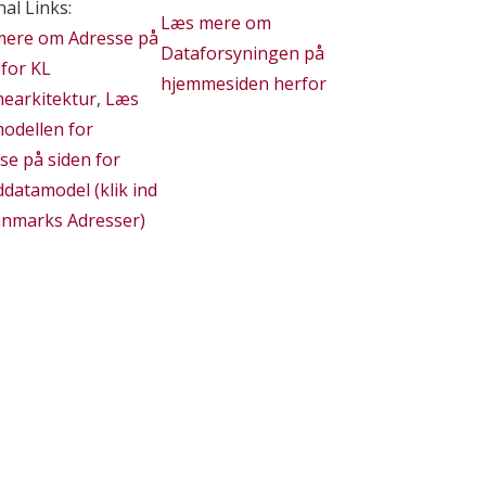
nal Links:
Læs mere om
ere om Adresse på
Dataforsyningen på
 for KL
hjemmesiden herfor
earkitektur
,
Læs
odellen for
se på siden for
datamodel (klik ind
nmarks Adresser)