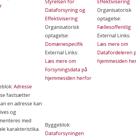
Styrelsen for
Effektivisering
r
Dataforsyning og
Organisatorisk
Effektivisering
optagelse:
Organisatorisk
Fællesoffentlig
optagelse:
External Links:
Domænespecifik
Læs mere om
External Links:
Datafordeleren 
Læs mere om
hjemmesiden her
Forsyningsdata på
hjemmesiden herfor
eblok:
Adresse
se fastsætter
an en adresse kan
ives og
menteres med
Byggeblok:
ale karakteristika.
Dataforsyningen