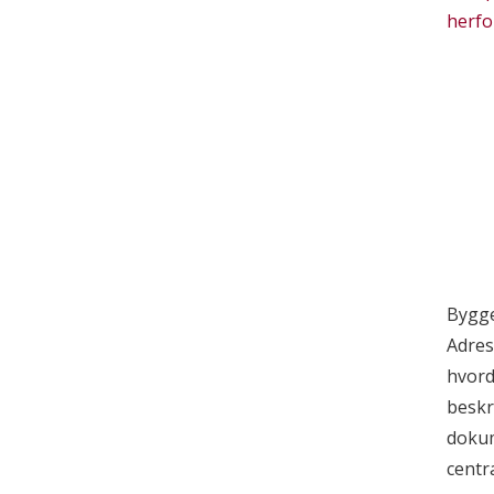
herfo
Bygg
Adres
hvord
beskr
doku
centr