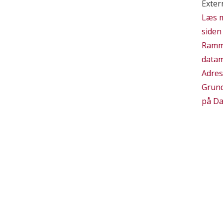
Exter
Læs m
siden
Ramm
datam
Adres
Grund
på Da