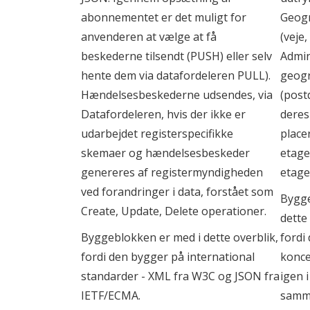
abonnementet er det muligt for
Geogr
anvenderen at vælge at få
(veje,
beskederne tilsendt (PUSH) eller selv
Admin
hente dem via datafordeleren PULL).
geogr
Hændelsesbeskederne udsendes, via
(postd
Datafordeleren, hvis der ikke er
deres
udarbejdet registerspecifikke
place
skemaer og hændelsesbeskeder
etage
genereres af registermyndigheden
etage
ved forandringer i data, forstået som
Bygge
Create, Update, Delete operationer.
dette
Byggeblokken er med i dette overblik,
fordi
fordi den bygger på international
konce
standarder - XML fra W3C og JSON fra
igen 
IETF/ECMA.
samm