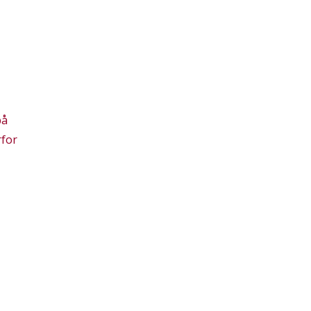
på
for