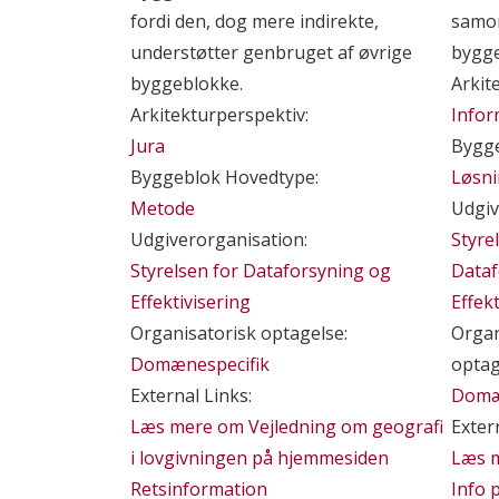
fordi den, dog mere indirekte,
samor
understøtter genbruget af øvrige
bygge
byggeblokke.
Arkit
Arkitekturperspektiv:
Infor
Jura
Bygge
Byggeblok Hovedtype:
Løsn
Metode
Udgiv
Udgiverorganisation:
Styre
Styrelsen for Dataforsyning og
Dataf
Effektivisering
Effek
Organisatorisk optagelse:
Organ
Domænespecifik
optag
External Links:
Domæ
Læs mere om Vejledning om geografi
Exter
i lovgivningen på hjemmesiden
Læs 
Retsinformation
Info 