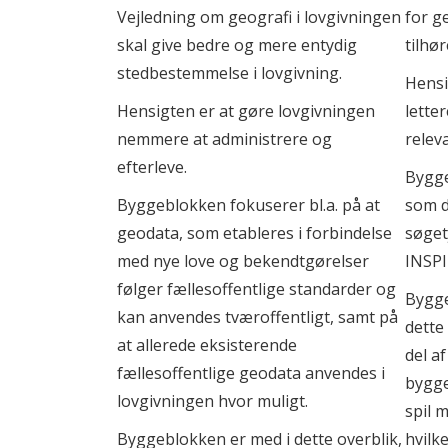
Introduktion til vejledning til arkitekturdok
Vejledning om geografi i lovgivningen
for g
Tværgående digitalt overblik
Introduktion til vejledning om arkitekturmet
skal give bedre og mere entydig
tilhø
stedbestemmelse i lovgivning.
Hensi
Referencearkitektur for tværgående digitalt o
virksomheder
Hensigten er at gøre lovgivningen
letter
nemmere at administrere og
relev
Observation og måling
efterleve.
Bygg
Referencearkitektur for observation og måli
Byggeblokken fokuserer bl.a. på at
som 
geodata, som etableres i forbindelse
søget
med nye love og bekendtgørelser
INSPI
følger fællesoffentlige standarder og
Bygge
kan anvendes tværoffentligt, samt på
dette 
at allerede eksisterende
del a
fællesoffentlige geodata anvendes i
bygge
lovgivningen hvor muligt.
spil 
Byggeblokken er med i dette overblik,
hvilk