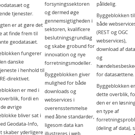
umentation med Archimate
forsyningssektoren
pålidelig.
eodatasæt og
og dermed øge
ode
rende tjenester.
Byggeblokken ti
gennemsigtigheden i
både webservice
gten er at gøre det
verblik for borgere og
sektoren, kvalificere
(REST og OGC
e at finde frem til
beslutningsgrundlag
webservices),
ante geodatasæt.
og skabe grobund for
download af dataf
eblokken fungerer
innovation og nye
og
ng
den danske
forretningsmodeller.
hændelsesbeske
jeneste i henhold til
Byggeblokken giver
for datasættene.
RE-direktivet.
mulighed for både
Byggeblokken er
blokken er med i
downloads og
dette overblik, fo
overblik, fordi en
webservices i
den er en løsnin
f de øvrige
overensstemmelse
en type af
blokke bliver sat i
med åbne standarder,
forretningsprob
med Geodata-Info,
ligesom data kan
(deling af data),
et skaber yderligere
illustreres i web.