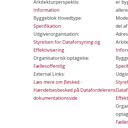
Arkitekturperspektiv:
er by
Information
allere
Byggeblok Hovedtype:
Model
Specifikation
del a
Udgiverorganisation:
Adres
Styrelsen for Dataforsyning og
Arkit
Effektivisering
Infor
Organisatorisk optagelse:
Bygge
Fællesoffentlig
Speci
External Links:
Udgiv
Læs mere om Besked -
Styre
Hændelsesbesked på Datafordelerens
Dataf
dokumentationsside
Effek
Organ
optag
Fælle