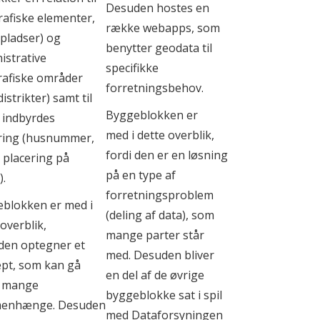
Desuden hostes en
afiske elementer,
række webapps, som
 pladser) og
benytter geodata til
istrative
specifikke
afiske områder
forretningsbehov.
istrikter) samt til
Byggeblokken er
 indbyrdes
med i dette overblik,
ring (husnummer,
fordi den er en løsning
 placering på
på en type af
).
forretningsproblem
blokken er med i
(deling af data), som
 overblik,
mange parter står
 den optegner et
med. Desuden bliver
pt, som kan gå
en del af de øvrige
i mange
byggeblokke sat i spil
enhænge. Desuden
med Dataforsyningen