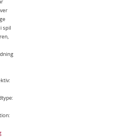
år
ver
ige
 spil
ren,
rdning
ktiv:
type:
ion:
g