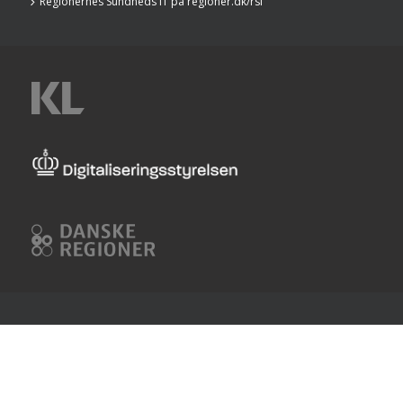
Regionernes Sundheds IT på regioner.dk/rsi
KL
Digitaliseringsstyrelsen
Danske
Regioner