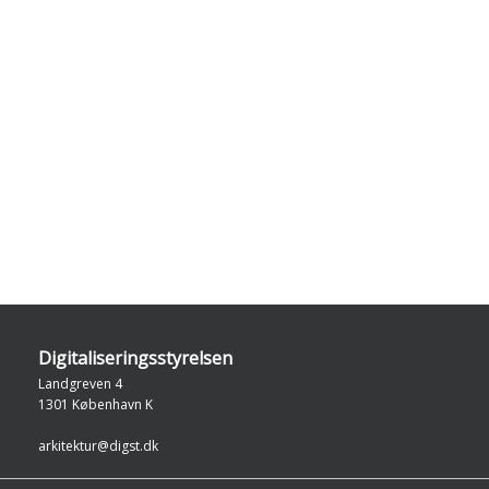
Digitaliseringsstyrelsen
Landgreven 4
1301 København K
arkitektur@digst.dk