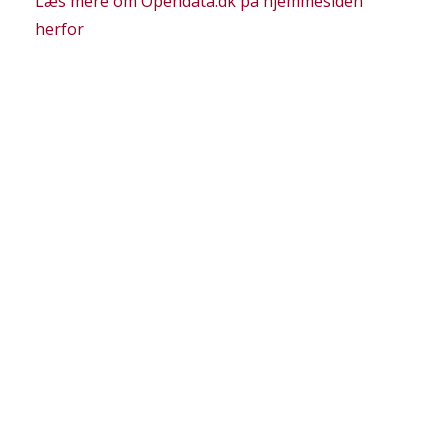
Læs mere om Opendata.dk på hjemmesiden
herfor