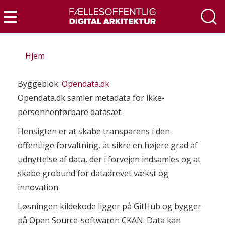
Gå
til
Menu
hovedindhold
Hjem
Byggeblok:
Opendata.dk
Opendata.dk samler metadata for ikke-
personhenførbare datasæt.
Hensigten er at skabe transparens i den
offentlige forvaltning, at sikre en højere grad af
udnyttelse af data, der i forvejen indsamles og at
skabe grobund for datadrevet vækst og
innovation.
Løsningen kildekode ligger på GitHub og bygger
på Open Source-softwaren CKAN. Data kan