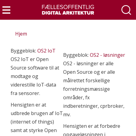
Gå
til
Menu
hovedindhold
Hjem
Byggeblok:
OS2 IoT
Byggeblok:
OS2 - løsninger
OS2 IoT er Open
OS2 - løsninger er alle
Source software til at
Open Source og er alle
modtage og
målrettet forskellige
viderestille IoT-data
forretningsmæssige
fra sensorer.
områder, fx
Hensigten er at
indberetninger, cprbroker,
udbrede brugen af IoT
mv.
(internet of things)
Hensigten er at forbedre
samt at styrke Open
opgaveløsningen i