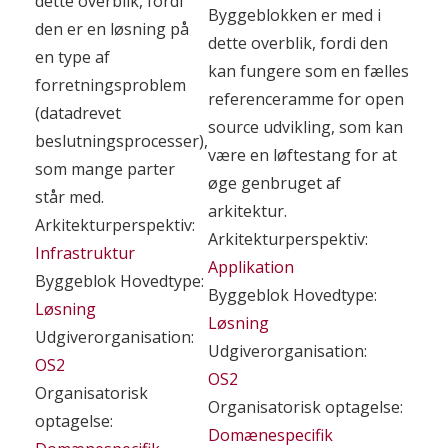
dette overblik, fordi
Byggeblokken er med i
den er en løsning på
dette overblik, fordi den
en type af
kan fungere som en fælles
forretningsproblem
referenceramme for open
(datadrevet
source udvikling, som kan
beslutningsprocesser),
være en løftestang for at
som mange parter
øge genbruget af
står med.
arkitektur.
Arkitekturperspektiv:
Arkitekturperspektiv:
Infrastruktur
Applikation
Byggeblok Hovedtype:
Byggeblok Hovedtype:
Løsning
Løsning
Udgiverorganisation:
Udgiverorganisation:
OS2
OS2
Organisatorisk
Organisatorisk optagelse:
optagelse:
Domænespecifik