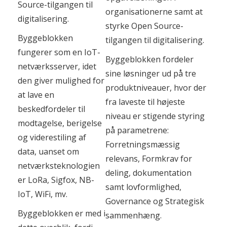
Source-tilgangen til
organisationerne samt at
digitalisering.
styrke Open Source-
Byggeblokken
tilgangen til digitalisering.
fungerer som en IoT-
Byggeblokken fordeler
netværksserver, idet
sine løsninger ud på tre
den giver mulighed for
produktniveauer, hvor der
at lave en
fra laveste til højeste
beskedfordeler til
niveau er stigende styring
modtagelse, berigelse
på parametrene:
og viderestiling af
Forretningsmæssig
data, uanset om
relevans, Formkrav for
netværksteknologien
deling, dokumentation
er LoRa, Sigfox, NB-
samt lovformlighed,
IoT, WiFi, mv.
Governance og Strategisk
Byggeblokken er med i
sammenhæng.