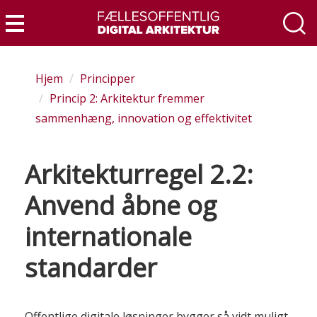
Gå
til
Menu
hovedindhold
Hjem
Principper
Princip 2: Arkitektur fremmer
sammenhæng, innovation og effektivitet
Arkitekturregel 2.2:
Anvend åbne og
internationale
standarder
Offentlige digitale løsninger bygger så vidt muligt