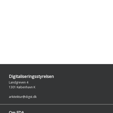
Digitaliseringsstyrelsen
Landgreven 4
1301 København K
arkitektur@digst.dk
Om FDA