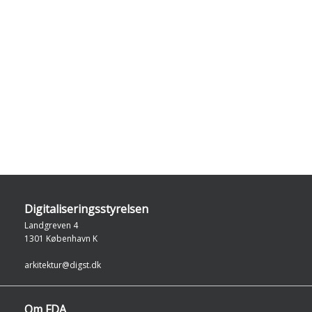
Digitaliseringsstyrelsen
Landgreven 4
1301 København K
arkitektur@digst.dk
Om FDA