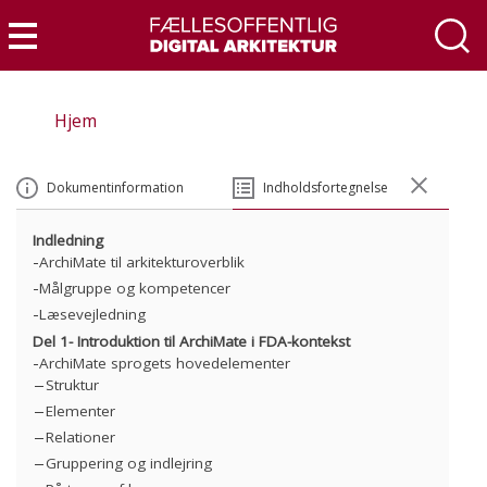
Gå
til
Menu
hovedindhold
Hjem
Dokumentinformation
Indholdsfortegnelse
Indledning
ArchiMate til arkitekturoverblik
Målgruppe og kompetencer
Læsevejledning
Del 1- Introduktion til ArchiMate i FDA-kontekst
ArchiMate sprogets hovedelementer
Struktur
Elementer
Relationer
Gruppering og indlejring